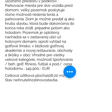
úložného priestoru v podkroví .
Parkovacie miesta pre dve vozidla pred
domom, veľký pozemok poskytuje
rôzne možnosti riešenia terás a
parkovania. Dom je možné predať aj ako
hrubú stavbu, ktorá bude dokončená do
konca roka 2018, prípadne potom ako
holodom. Pozemok je oplotený,
nachádza sa v zastavanej ulici už
hotovými domami, oproti výhľad na
golfové ihrisko, v blízkosti golfovej
akadémie a novej reštaurácie, obchody
a škôlky v obci. Vhodné pre všetky
vekové kategórie, možnosť športovania
/ beh, golf, fitness, futbal a pod./. cena
holodomu : 149.900,- EUR
Celková úžitková plocha108,00 m2
Stav nehnuteľnostinovostavba
Kvalitatívny štandardRD z klasických
materiálov
Výmera pozemku celkom629,00 m2
https://www.wix.com/code/hom
e/forum/community-
discussion/real-estate-google-