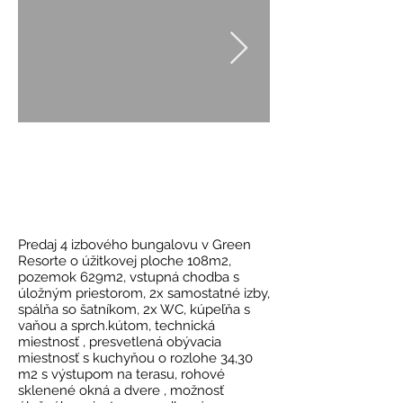
Predaj 4 izbového bungalovu v Green
Resorte o úžitkovej ploche 108m2,
pozemok 629m2, vstupná chodba s
úložným priestorom, 2x samostatné izby,
spálňa so šatníkom, 2x WC, kúpeľňa s
vaňou a sprch.kútom, technická
miestnosť , presvetlená obývacia
miestnosť s kuchyňou o rozlohe 34,30
m2 s výstupom na terasu, rohové
sklenené okná a dvere , možnosť