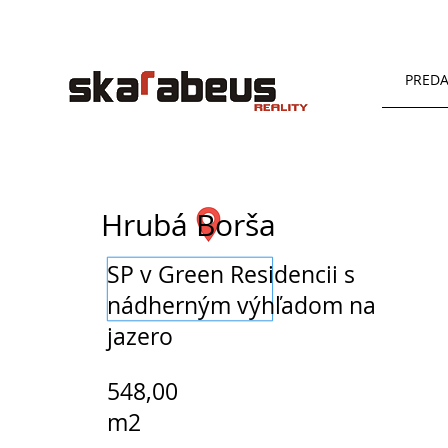
PREDA
Hrubá Borša
SP v Green Residencii s
nádherným výhľadom na
jazero
548,00
m2