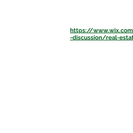
https://www.wix.c
-discussion/real-est