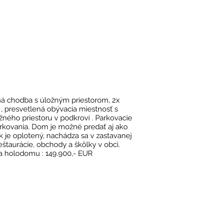
á chodba s úložným priestorom, 2x
, presvetlená obývacia miestnosť s
ného priestoru v podkroví . Parkovacie
rkovania. Dom je možné predať aj ako
je oplotený, nachádza sa v zastavanej
eštaurácie, obchody a škôlky v obci.
na holodomu : 149.900,- EUR