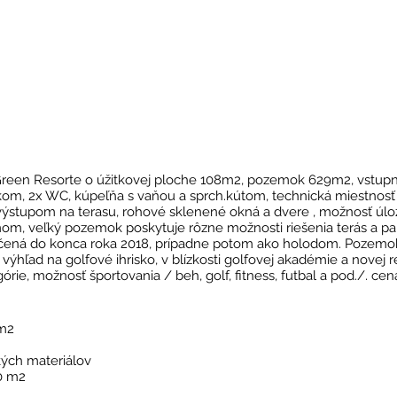
Green Resorte o úžitkovej ploche 108m2, pozemok 629m2, vstupn
íkom, 2x WC, kúpeľňa s vaňou a sprch.kútom, technická miestnosť 
ýstupom na terasu, rohové sklenené okná a dvere , možnosť úlož
om, veľký pozemok poskytuje rôzne možnosti riešenia terás a pa
čená do konca roka 2018, prípadne potom ako holodom. Pozemok 
výhľad na golfové ihrisko, v blízkosti golfovej akadémie a novej r
ie, možnosť športovania / beh, golf, fitness, futbal a pod./. ce
 m2
kých materiálov
0 m2