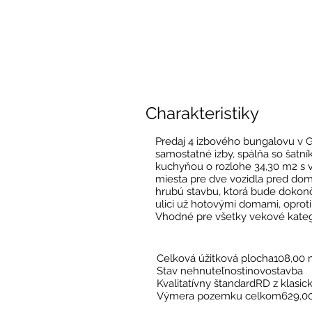
Charakteristiky
Predaj 4 izbového bungalovu v 
samostatné izby, spálňa so šatn
kuchyňou o rozlohe 34,30 m2 s v
miesta pre dve vozidla pred dom
hrubú stavbu, ktorá bude dokon
ulici už hotovými domami, oproti 
Vhodné pre všetky vekové kategór
Celková úžitková plocha108,00
Stav nehnuteľnostinovostavba
Kvalitatívny štandardRD z klasic
Výmera pozemku celkom629,0