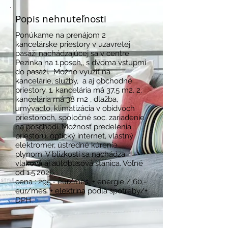
Popis nehnuteľnosti
Ponúkame na prenájom 2
kancelárske priestory v uzavretej
pasáži nachádzajúcej sa v centre
Pezinka na 1.posch,, s dvoma vstupmi
do pasáži. Možno využiť na
kancelárie, služby, a aj obchodné
priestory. 1. kancelária má 37,5 m2, 2.
kancelária má 38 m2 , dlažba,
umývadlo, klimatizácia v obidvoch
priestoroch, spoločné soc. zariadenie
na poschodí. Možnosť predelenia
priestoru, optický internet, vlastný
elektromer, ústredné kúrenie
plynom. V blízkosti sa nachádza
vlaková aj autobusová stanica. Voľné
od 1.5.2026.
cena : 295,- eur/mes. + energie / 60,-
eur/mes. + elektrina podľa spotreby/+
DPH