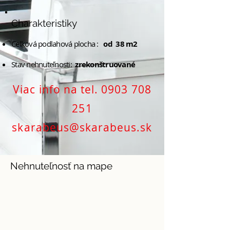
Charakteristiky
Celková podlahová plocha :
od 38
m2
Stav nehnuteľnosti:
zrekonštruované
Viac info na tel.
0903 708
251
skarabeus@skarabeus.sk
Nehnuteľnosť na mape