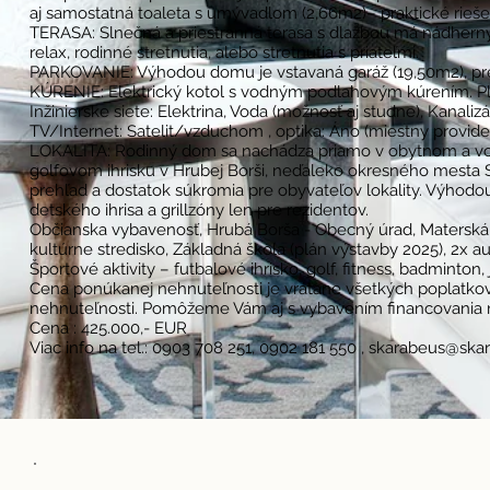
aj samostatná toaleta s umývadlom (2,66m2)– praktické riešen
TERASA: Slnečná a priestranná terasa s dlažbou má nádhern
relax, rodinné stretnutia, alebo stretnutia s priateľmi.
PARKOVANIE: Výhodou domu je vstavaná garáž (19,50m2), pred 
KÚRENIE: Elektrický kotol s vodným podlahovým kúrením. Pl
Inžinierske siete: Elektrina, Voda (možnosť aj studne), Kanalizá
TV/Internet: Satelit/vzduchom , optika: Áno (miestny provide
LOKALITA: Rodinný dom sa nachádza priamo v obytnom a
golfovom ihrisku v Hrubej Borši, neďaleko okresného mesta
prehľad a dostatok súkromia pre obyvateľov lokality. Výhodo
detského ihrisa a grillzóny len pre rezidentov.
Občianska vybavenosť, Hrubá Borša - Obecný úrad, Materská 
kultúrne stredisko, Základná škola (plán výstavby 2025), 2x 
Športové aktivity – futbalové ihrisko, golf, fitness, badminton,
Cena ponúkanej nehnuteľnosti je vrátane všetkých poplatkov
nehnuteľnosti. Pomôžeme Vám aj s vybavením financovania 
Cena : 425.000,- EUR
Viac info na tel.: 0903 708 251, 0902 181 550 ,
skarabeus@skar