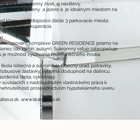
ie pre každodenný život, aj návštevy.
ý výhľad na greeny a jazero a je ideálnym miestom na
ktorou sú k dispozícií ďalšie 3 parkovacie miesta.
ne funkčná rekuperácia.
cia
r)
 voľnočasovom komplexe GREEN RESIDENCE priamo na
 Senec (do 15min. autom). Súkromný vstup zabezpečuje
u je možnosť využívania multifunkčného ihriska,
škola (obecná a súkromná), Obecný úrad, potraviny,
autobusové zastávky, výborná dostupnosť na diaľnicu.
 jazdecká škola, cyklotrasy.
 súvisiacich s nadobudnutím vlastníckeho práva k
nehnuteľnosti prostredníctvom hypotekárneho úveru.
abeus.sk
,
www.skarabeus.sk