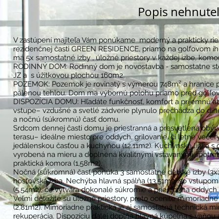
Popis nehnuteľ
V zastúpení majiteľa Vám ponúkame moderný a prakticky rie
rezidenčnej časti GREEN RESIDENCE, priamo na golfovom ih
má 5x samostatné izby , úložné priestory v každej izbe, komo
RODINNÝ DOM: Rodinný dom je novostavba - samostatne sto
JZ a s úžitkovou plochou 160m2.
POZEMOK: Pozemok je rovinatý s výmerou 748m² a hranice
pálenou tehlou. Dom má výbornú polohu priamo pred golfov
DISPOZÍCIA DOMU: Hľadáte funkčnosť, komfort a príjemnú a
vstupe– vzdušné a svetlé zádverie plynulo prechádza do dlhe
a nočnú (súkromnú) časť domu.
Srdcom dennej časti domu je priestranná a presvetlená obývac
terasu– ideálne miesto pre oddych, grilovanie, či letné večery
jedálenskou časťou a kuchyňou (12,11m2). Kuchynská linka 
vyrobená na mieru a doplnená kvalitnými vstavanými spotrebi
praktická komora (1,58m2).
Nočná (súkromná) časť ponúka 3 samostatné detské izby (3x12
hosťovská izba. Nechýba hlavná spálňa (13,51m2) so vstupom 
(5,54m2), čo vytvára dokonalé súkromie a priestor na oddych.
Veľmi dôležité sú úložné priestory, preto oceníte mimoriadne 
(2,81m2). Mimoriadne praktická je aj samostatná technická mies
rekuperácia. Dispozíciu ďalej dopĺňa hlavná kúpeľňa s vaňou 