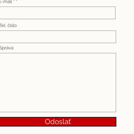
E-mail *
Tel. číslo
Správa
Odoslať