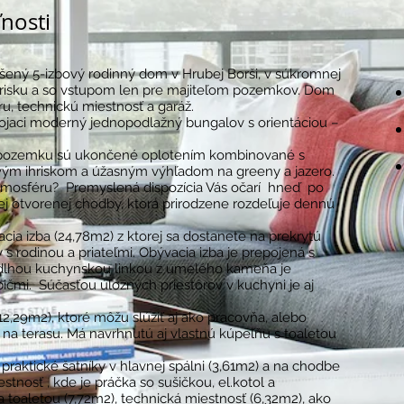
nosti
šený 5-izbový rodinný dom v Hrubej Borši, v súkromnej
risku a so vstupom len pre majiteľom pozemkov. Dom
ru, technickú miestnosť a garáž.
jaci moderný jednopodlažný bungalov s orientáciou –
 pozemku sú ukončené oplotením kombinované s
ým ihriskom a úžasným výhľadom na greeny a jazero.
tmosféru? Premyslená dispozícia Vás očarí hneď po
j otvorenej chodby, ktorá prirodzene rozdeľuje dennú
ia izba (24,78m2) z ktorej sa dostanete na prekrytú
 s rodinou a priateľmi. Obývacia izba je prepojená s
s dlhou kuchynskou linkou z umelého kameňa je
čmi. Súčasťou úložných priestorov v kuchyni je aj
,29m2), ktoré môžu slúžiť aj ako pracovňa, alebo
na terasu. Má navrhnutú aj vlastnú kúpeľňu s toaletou
praktické šatníky v hlavnej spálni (3,61m2) a na chodbe
tnosť , kde je práčka so sušičkou, el.kotol a
a toaletou (7,72m2), technická miestnosť (6,32m2), ako