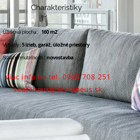
Charakteristiky
Úžitková plocha :
160 m2
Výhody :
5 izieb, garáž, úložné priestory
Stav nehnuteľnosti :
novostavba
Viac info na tel. 0903 708 251
skarabeus@skarabeus.sk