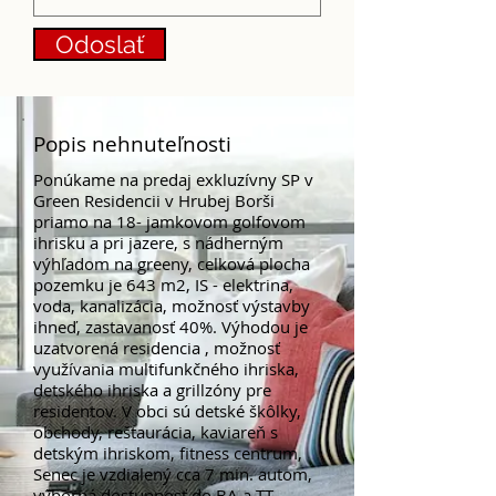
Odoslať
Popis nehnuteľnosti
Ponúkame na predaj exkluzívny SP v
Green Residencii v Hrubej Borši
priamo na 18- jamkovom golfovom
ihrisku a pri jazere, s nádherným
výhľadom na greeny, celková plocha
pozemku je 643 m2, IS - elektrina,
voda, kanalizácia, možnosť výstavby
ihneď, zastavanosť 40%. Výhodou je
uzatvorená residencia , možnosť
využívania multifunkčného ihriska,
detského ihriska a grillzóny pre
residentov. V obci sú detské škôlky,
obchody, reštaurácia, kaviareň s
detským ihriskom, fitness centrum,
Senec je vzdialený cca 7 min. autom,
výborná dostupnosť do BA a TT.