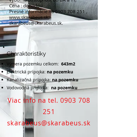
Cena : dohodou
Presné informácie na
0903 708 251
,
www.skarabeus.sk
,
skarabeus@skarabeus.sk
.
Charakteristiky
Výmera pozemku celkom:
643m2
Elektrická prípojka:
na pozemku
Kanalizačná prípojka:
na pozemku
Vodovodná prípojka:
na pozemku
Viac info na tel.
0903 708
251
skarabeus@skarabeus.sk